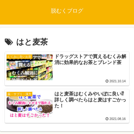
脱むくブログ
はと麦茶
ドラッグストアで買えるむくみ解
むくみに良いお茶
消に効果的なお茶とブレンド茶
2021.10.14
はと麦茶はむくみやいぼに良い⁉︎
薬・サプリ・漢方
詳しく調べたらはと麦はすごかっ
た！
2021.08.16