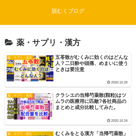
脱むくブログ
薬・サプリ・漢方
五苓散がむくみに効くのはどんな
薬・サプリ・漢方
人？二日酔や頭痛、めまいに使う
ときは要注意
2020.10.29
クラシエの当帰芍薬散(顆粒)はツ
薬・サプリ・漢方
ムラの医療用に匹敵?各社商品の
まとめと成分比較してみた。
2020.10.24
むくみをとる漢方「当帰芍薬散」
薬・サプリ・漢方