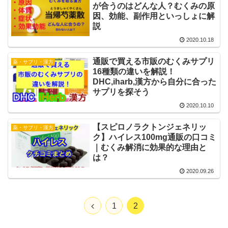
が合うのはどんな人？むくみの原
因、効能、副作用といっしょに解
説
2020.10.18
通販で買える市販のむくみサプリ
薬・サプリ・漢方
16種類の違いを解説！
DHC,iharb,漢方から自分に合った
サプリを探そう
2020.10.10
【スピロノラクトンジェネリッ
薬・サプリ・漢方
ク】ハイレス100mg通販の口コミ
｜むくみ解消に効果的な理由と
は？
2020.09.26
1
2