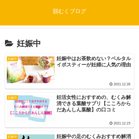
脱むくブログ
妊娠中
妊娠中はお茶飲めない？ベルタル
妊娠中
イボスティーが妊婦に人気の理由
2021.12.28
妊活女性におすすめの、むくみ解
妊娠中
消できる葉酸サプリ【こころから
だあんしん葉酸】の口コミ
2021.12.23
妊娠中の足のむくみおすすめ解消
妊娠中