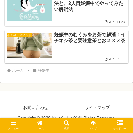
法と、3人目妊娠中でやってみた
い解消法
2021.11.23
妊娠中のむくみをお茶で解消！イ
むくみに良いお茶
チオシ茶と要注意茶とおススメ茶
2021.05.17
ホーム
妊娠中
お問い合わせ
サイトマップ
Copyright © 2020 脱むくブログ All Rights Reserved.
メニュー
ホーム
検索
トップ
サイドバー