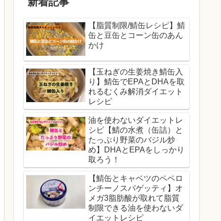
新着記事
【脂質制限/鯖缶レシピ】鯖
缶と豆缶とコーン缶のあん
かけ
【玉ねぎの生姜焼き鯖缶入
り】鯖缶でEPAとDHAを取
れるむくみ解消ダイエット
レシピ
油を使わないダイエットレ
シピ【鯖の水煮（缶詰）と
たっぷり野菜のバジル炒
め】DHAとEPAをしっかり
取ろう！
【鯖缶とキャベツのペペロ
ンチーノスパゲッティ】オ
メガ3脂肪酸が取れて脂質
制限できる油を使わないダ
イエットレシピ